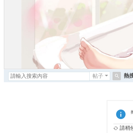
熱搜
帖子
搜
交
索
請稍候.