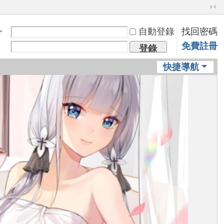
切
換
自動登錄
找回密碼
到
窄
免費註冊
登錄
版
快捷導航